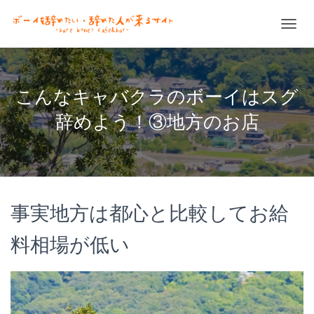
ナ
ビ
ゲ
ー
シ
こんなキャバクラのボーイはスグ
ョ
ン
辞めよう！③地方のお店
を
切
り
替
え
事実地方は都心と比較してお給
料相場が低い