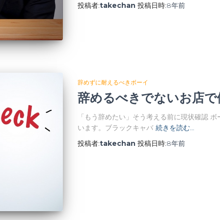
投稿者:
takechan
投稿日時:
8年
前
辞めずに耐えるべきボーイ
辞めるべきでないお店で
「もう辞めたい」そう考える前に現状確認 ボ
います。ブラックキャバ
続きを読む…
投稿者:
takechan
投稿日時:
8年
前