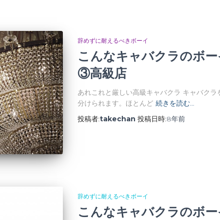
辞めずに耐えるべきボーイ
こんなキャバクラのボー
③高級店
あれこれと厳しい高級キャバクラ キャバクラ
分けられます。ほとんど
続きを読む…
投稿者:
takechan
投稿日時:
8年
前
辞めずに耐えるべきボーイ
こんなキャバクラのボー