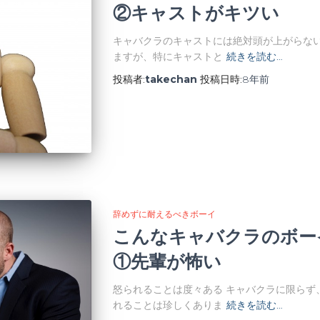
②キャストがキツい
キャバクラのキャストには絶対頭が上がらない
ますが、特にキャストと
続きを読む…
投稿者:
takechan
投稿日時:
8年
前
辞めずに耐えるべきボーイ
こんなキャバクラのボー
①先輩が怖い
怒られることは度々ある キャバクラに限らず
れることは珍しくありま
続きを読む…