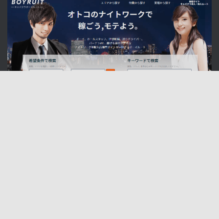
Hestia、作成者:
ThemeIsle