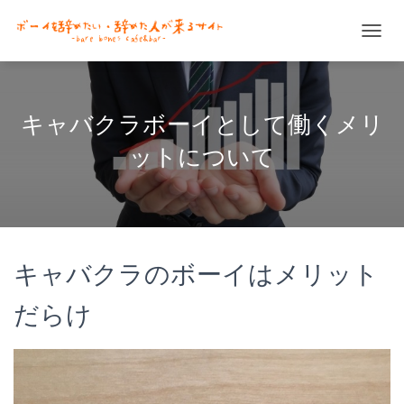
ナ
ビ
ゲ
ー
シ
キャバクラボーイとして働くメリ
ョ
ン
ットについて
を
切
り
替
え
キャバクラのボーイはメリット
だらけ